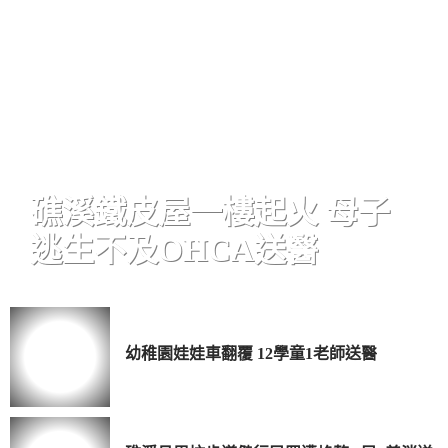
礁溪鐵皮屋一樓起火 母子
逃生不及OHCA送醫
幼稚園娃娃車翻覆 12學童1老師送醫