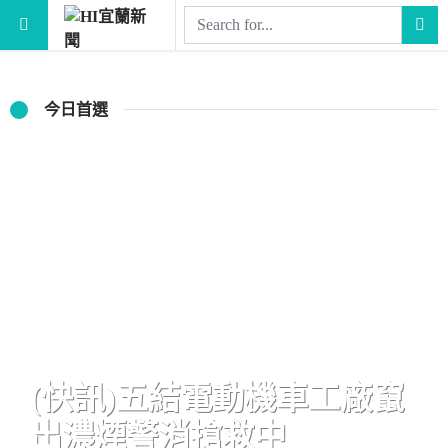
今日首選
(快訊)五結電動機車工廠竄
出濃煙警消搶救中