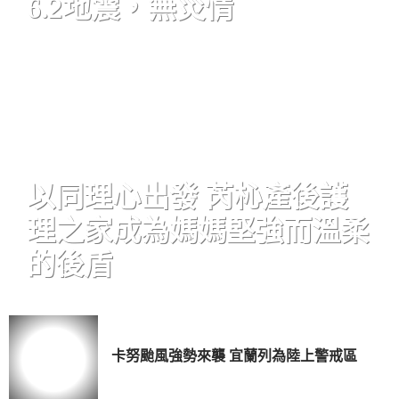
6.2地震，無災情
以同理心出發 芮杺產後護
理之家成為媽媽堅強而溫柔
的後盾
卡努颱風強勢來襲 宜蘭列為陸上警戒區