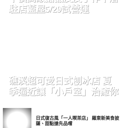
駐店藍屋5/29試營運
礁溪超可愛日式刨冰店 夏
季逼近讓「小戶室」治癒你
日式復古風「一人喫茶店」 羅東新美食披
薩、甜點搶先品嚐