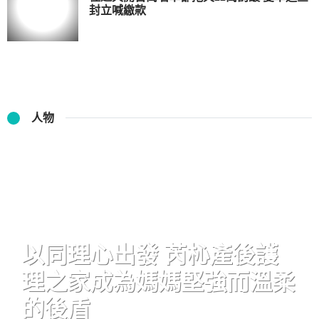
封立喊繳款
人物
以同理心出發 芮杺產後護
理之家成為媽媽堅強而溫柔
的後盾