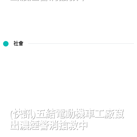
社會
(快訊)五結電動機車工廠竄
出濃煙警消搶救中