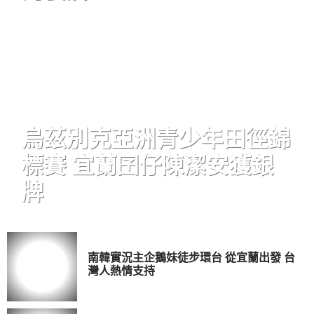
烏茲別克亞洲青少年田徑錦
標賽 宜蘭囝仔陳潔安獲銀
牌
南韓實況主企鵝妹徒步環台 從宜蘭出發 台
灣人熱情支持