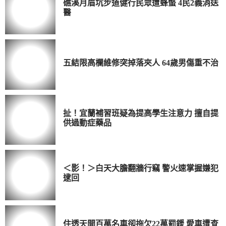
礁溪月眉坑步道健行民眾遭蜂螫 4民2義消送
醫
五結限高欄維修突掉落夾人 64歲男傷重不治
扯！宜蘭補習班疑為提高學生注意力 擅自提
供過動症藥品
＜影！＞白天大膽翻牆行竊 警火速掌握嫌犯
逮回
住透天開百萬名車卻拖欠22萬罰鍰 愛車遭查