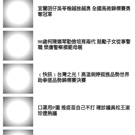
宜蘭囝仔吳苓楷越挫越勇 全國馬術錦標賽勇
奪冠軍
90歲柯陳連琴勤儉培育兩代 鼓勵子女從事警
職 榮膺警察模範母親
﹝快訊﹞台灣之光！高温俐婷挺進品勢世界
跆拳道品勢錦標賽決賽
口罩用P圖 推疫苗自己不打 確診議員松王淑
珍遭熱議