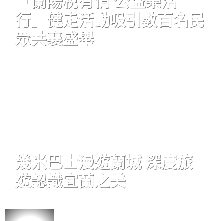
「蘭陽稅有情 公益樂活
行」健走活動吸引數百名民
眾共襄盛舉
幾米巴士漫遊蘭城 深度旅
遊認識宜蘭之美